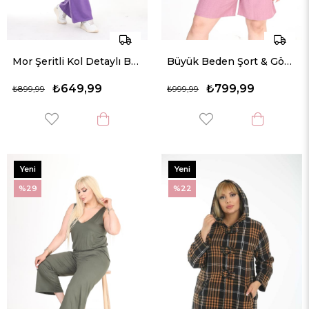
Mor Şeritli Kol Detaylı Büyük Beden Takım
Büyük Beden Şort & Gömlek Keten Takım
₺649,99
₺799,99
₺899,99
₺999,99
Yeni
Yeni
Ürün
Ürün
%29
%22