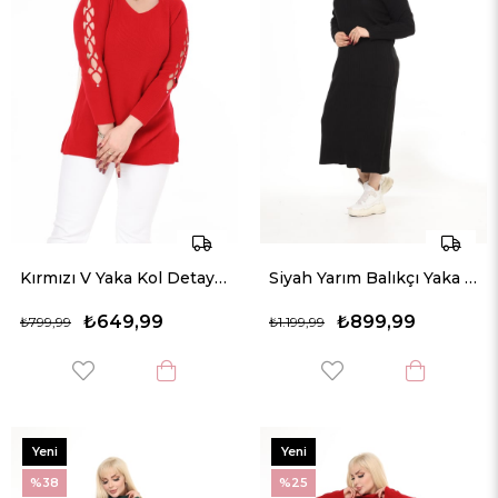
Kırmızı V Yaka Kol Detaylı Triko Örme Taşlı Kazak
Siyah Yarım Balıkçı Yaka Triko Örme Elbise
₺649,99
₺899,99
₺799,99
₺1.199,99
Yeni
Yeni
Ürün
Ürün
%38
%25