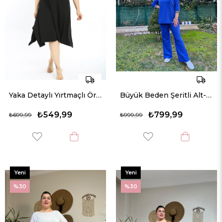
Yaka Detaylı Yırtmaçlı Örme Rahat Kalıp Elbise
Büyük Beden Şeritli Alt-Üst Örme Takım
₺549,99
₺799,99
₺699,99
₺999,99
Yeni
Yeni
Ürün
Ürün
%30
%30