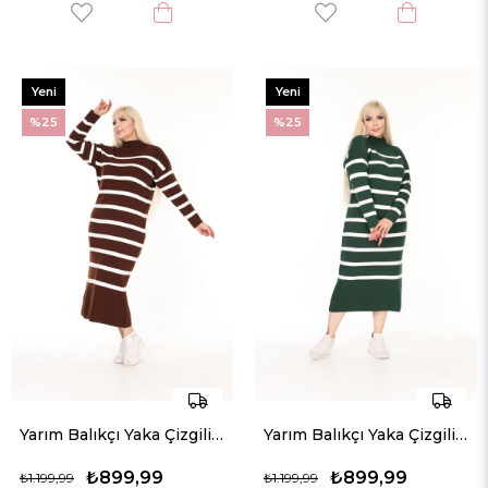
Yeni
Yeni
Ürün
Ürün
%25
%25
Yarım Balıkçı Yaka Çizgili Rahat Kalıp Triko Elbise
Yarım Balıkçı Yaka Çizgili Rahat Kalıp Triko Elbise
₺899,99
₺899,99
₺1.199,99
₺1.199,99