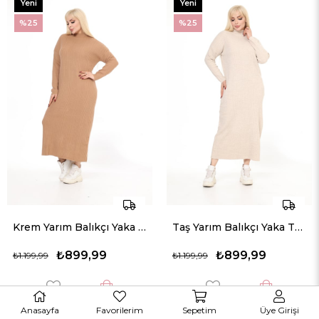
Yeni
Yeni
Ürün
Ürün
%25
%25
Krem Yarım Balıkçı Yaka Triko Örme Elbise
Taş Yarım Balıkçı Yaka Triko Örme Elbise
₺899,99
₺899,99
₺1.199,99
₺1.199,99
Anasayfa
Favorilerim
Sepetim
Üye Girişi