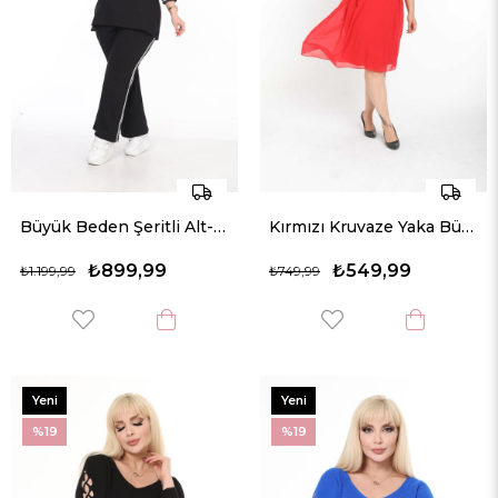
Büyük Beden Şeritli Alt-Üst Örme Takım
Kırmızı Kruvaze Yaka Büyükbeden Astarlı Şifon Elbise
₺899,99
₺549,99
₺1.199,99
₺749,99
Yeni
Yeni
Ürün
Ürün
%19
%19