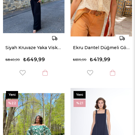
Siyah Kruvaze Yaka Viskon Örme Tulum
Ekru Dantel Düğmeli Gömlek
₺649,99
₺419,99
₺849,99
₺599,99
Yeni
Yeni
Ürün
Ürün
%22
%21