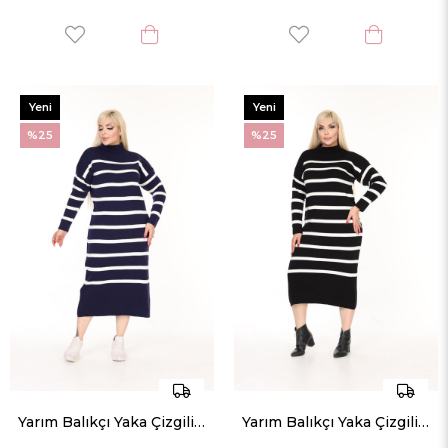
Yeni
Yeni
Ürün
Ürün
%25
%25
Yarım Balıkçı Yaka Çizgili Rahat Kalıp Triko Elbise
Yarım Balıkçı Yaka Çizgili Rahat Kalıp Triko Elbise