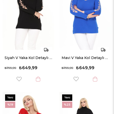
Siyah V Yaka Kol Detaylı Triko Örme Taşlı Kazak
Mavi V Yaka Kol Detaylı Triko Örme Taşlı Kazak
₺649,99
₺649,99
₺799,99
₺799,99
Yeni
Yeni
Ürün
Ürün
%19
%25