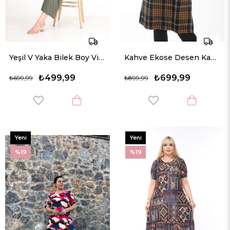
Yeşil V Yaka Bilek Boy Viskon Örme Tulum
Kahve Ekose Desen Kapşonlu Uzun Ceket
₺499,99
₺699,99
₺699,99
₺899,99
Yeni
Yeni
Ürün
Ürün
%19
%19