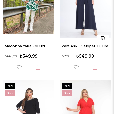
Madonna Yaka Kol Ucu Ponpon Örme Bluz
Zara Askılı Salopet Tulum
₺349,99
₺549,99
₺449,99
₺699,99
Yeni
Yeni
Ürün
Ürün
%25
%27