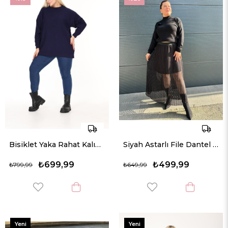
Bisiklet Yaka Rahat Kalıp Büyük Beden Triko Kazak
Siyah Astarlı File Dantel Astarlı Etek
₺699,99
₺499,99
₺799,99
₺649,99
Yeni
Yeni