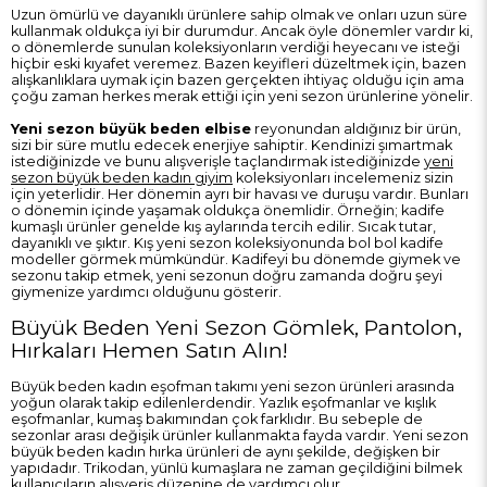
Uzun ömürlü ve dayanıklı ürünlere sahip olmak ve onları uzun süre
kullanmak oldukça iyi bir durumdur. Ancak öyle dönemler vardır ki,
o dönemlerde sunulan koleksiyonların verdiği heyecanı ve isteği
hiçbir eski kıyafet veremez. Bazen keyifleri düzeltmek için, bazen
alışkanlıklara uymak için bazen gerçekten ihtiyaç olduğu için ama
çoğu zaman herkes merak ettiği için
yeni sezon
ürünlerine yönelir.
Yeni sezon büyük beden elbise
reyonundan aldığınız bir ürün,
sizi bir süre mutlu edecek enerjiye sahiptir. Kendinizi şımartmak
istediğinizde ve bunu alışverişle taçlandırmak istediğinizde
yeni
sezon büyük beden kadın giyim
koleksiyonları incelemeniz sizin
için yeterlidir. Her dönemin ayrı bir havası ve duruşu vardır. Bunları
o dönemin içinde yaşamak oldukça önemlidir. Örneğin; kadife
kumaşlı ürünler genelde kış aylarında tercih edilir. Sıcak tutar,
dayanıklı ve şıktır. Kış yeni sezon koleksiyonunda bol bol kadife
modeller görmek mümkündür. Kadifeyi bu dönemde giymek ve
sezonu takip etmek, yeni sezonun doğru zamanda doğru şeyi
giymenize yardımcı olduğunu gösterir.
Büyük Beden Yeni Sezon Gömlek, Pantolon,
Hırkaları Hemen Satın Alın!
Büyük beden kadın eşofman takımı yeni sezon ürünleri arasında
yoğun olarak takip edilenlerdendir. Yazlık eşofmanlar ve kışlık
eşofmanlar, kumaş bakımından çok farklıdır. Bu sebeple de
sezonlar arası değişik ürünler kullanmakta fayda vardır. Yeni sezon
büyük beden kadın hırka ürünleri de aynı şekilde, değişken bir
yapıdadır. Trikodan, yünlü kumaşlara ne zaman geçildiğini bilmek
kullanıcıların alışveriş düzenine de yardımcı olur.