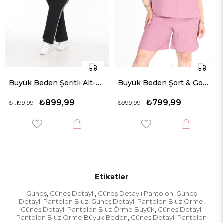
Büyük Beden Şeritli Alt-Üst Örme Takım
Büyük Beden Şort & Gömlek Keten Takım
9,99
₺799,99
₺649,
₺999,99
₺899,99
Etiketler
Güneş
Güneş Detaylı
Güneş Detaylı Pantolon
Güneş
,
,
,
Detaylı Pantolon Bluz
Güneş Detaylı Pantolon Bluz Örme
,
,
Güneş Detaylı Pantolon Bluz Örme Büyük
Güneş Detaylı
,
Pantolon Bluz Örme Büyük Beden
Güneş Detaylı Pantolon
,