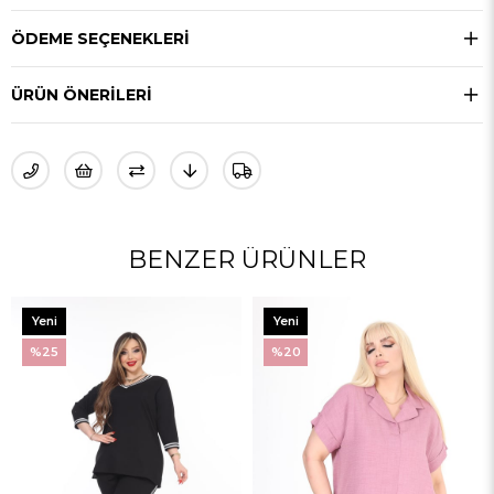
ÖDEME SEÇENEKLERI
ÜRÜN ÖNERILERI
BENZER ÜRÜNLER
Yeni
Yeni
Ürün
Ürün
%20
%28