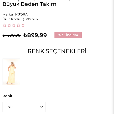
Büyük Beden Takım
Marka
:
MJORA
(TK00202)
₺899,99
₺1.399,99
%
36
İndirim
RENK SEÇENEKLERI
Renk