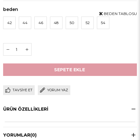
beden
BEDEN TABLOSU
42
44
46
48
50
52
54
TAVSIYE ET
YORUM YAZ
ÜRÜN ÖZELLIKLERI
YORUMLAR
(0)