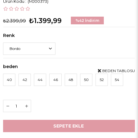
(MJ00373)
₺1.399,99
₺2.399,99
%
42
İndirim
Renk
beden
BEDEN TABLOSU
40
42
44
46
48
50
52
54