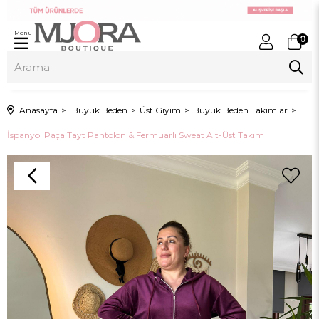
Menu
0
Anasayfa
Büyük Beden
Üst Giyim
Büyük Beden Takımlar
İspanyol Paça Tayt Pantolon & Fermuarlı Sweat Alt-Üst Takım