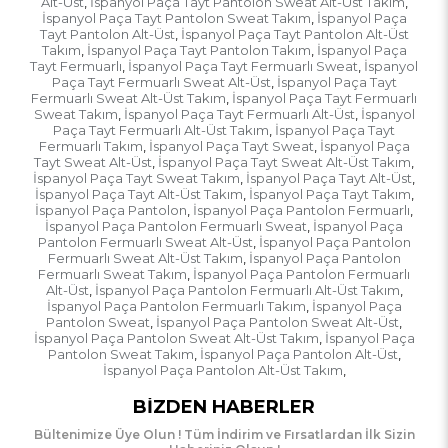
Alt-Üst
İspanyol Paça Tayt Pantolon Sweat Alt-Üst Takım
,
,
İspanyol Paça Tayt Pantolon Sweat Takım
İspanyol Paça
,
Tayt Pantolon Alt-Üst
İspanyol Paça Tayt Pantolon Alt-Üst
,
Takım
İspanyol Paça Tayt Pantolon Takım
İspanyol Paça
,
,
Tayt Fermuarlı
İspanyol Paça Tayt Fermuarlı Sweat
İspanyol
,
,
Paça Tayt Fermuarlı Sweat Alt-Üst
İspanyol Paça Tayt
,
Fermuarlı Sweat Alt-Üst Takım
İspanyol Paça Tayt Fermuarlı
,
Sweat Takım
İspanyol Paça Tayt Fermuarlı Alt-Üst
İspanyol
,
,
Paça Tayt Fermuarlı Alt-Üst Takım
İspanyol Paça Tayt
,
Fermuarlı Takım
İspanyol Paça Tayt Sweat
İspanyol Paça
,
,
Tayt Sweat Alt-Üst
İspanyol Paça Tayt Sweat Alt-Üst Takım
,
,
İspanyol Paça Tayt Sweat Takım
İspanyol Paça Tayt Alt-Üst
,
,
İspanyol Paça Tayt Alt-Üst Takım
İspanyol Paça Tayt Takım
,
,
İspanyol Paça Pantolon
İspanyol Paça Pantolon Fermuarlı
,
,
İspanyol Paça Pantolon Fermuarlı Sweat
İspanyol Paça
,
Pantolon Fermuarlı Sweat Alt-Üst
İspanyol Paça Pantolon
,
Fermuarlı Sweat Alt-Üst Takım
İspanyol Paça Pantolon
,
Fermuarlı Sweat Takım
İspanyol Paça Pantolon Fermuarlı
,
Alt-Üst
İspanyol Paça Pantolon Fermuarlı Alt-Üst Takım
,
,
İspanyol Paça Pantolon Fermuarlı Takım
İspanyol Paça
,
Pantolon Sweat
İspanyol Paça Pantolon Sweat Alt-Üst
,
,
İspanyol Paça Pantolon Sweat Alt-Üst Takım
İspanyol Paça
,
Pantolon Sweat Takım
İspanyol Paça Pantolon Alt-Üst
,
,
İspanyol Paça Pantolon Alt-Üst Takım
,
BIZDEN HABERLER
Bültenimize Üye Olun ! Tüm İndirim ve Fırsatlardan İlk Sizin