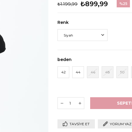
₺899,99
₺1.199,99
%
25
İndirim
Renk
beden
42
44
46
48
50
TAVSIYE ET
YORUM YAZ