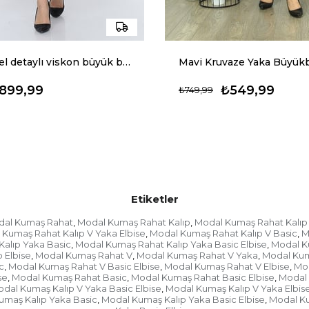
Siyah dantel detaylı viskon büyük beden elbise
899,99
₺549,99
₺749,99
Etiketler
al Kumaş Rahat
Modal Kumaş Rahat Kalıp
Modal Kumaş Rahat Kalıp
,
,
Kumaş Rahat Kalıp V Yaka Elbise
Modal Kumaş Rahat Kalıp V Basic
M
,
,
alıp Yaka Basic
Modal Kumaş Rahat Kalıp Yaka Basic Elbise
Modal Ku
,
,
 Elbise
Modal Kumaş Rahat V
Modal Kumaş Rahat V Yaka
Modal Kum
,
,
,
c
Modal Kumaş Rahat V Basic Elbise
Modal Kumaş Rahat V Elbise
Mod
,
,
,
se
Modal Kumaş Rahat Basic
Modal Kumaş Rahat Basic Elbise
Modal 
,
,
,
dal Kumaş Kalıp V Yaka Basic Elbise
Modal Kumaş Kalıp V Yaka Elbis
,
umaş Kalıp Yaka Basic
Modal Kumaş Kalıp Yaka Basic Elbise
Modal Ku
,
,