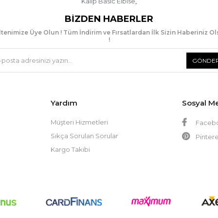
Kalıp Basic Elbise
,
BIZDEN HABERLER
tenimize Üye Olun ! Tüm İndirim ve Fırsatlardan İlk Sizin Haberiniz O
!
GÖNDE
Yardım
Sosyal M
Müşteri Hizmetleri
Faceb
Sıkça Sorulan Sorular
Pintere
Kargo Takibi