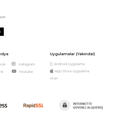
lsun
R
edya
Uygulamalar (Yakında!)
Android Uygulama
ook
Instagram
App Store Uygulama
st
Youtube
Ürün