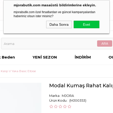
mjorabutik.com masaüstü bildirimlerine ekleyin.
mjorabutik.com özel fırsatlardan ve güncel kampanyalardan
haberiniz olsun ister misiniz?
Daha Sonra
Evet
k Beden
YENİ SEZON
İNDİRİM
O
alıp V Yaka Basic Elbise
Modal Kumaş Rahat Kalıp
Marka
:
MJORA
(MJ00353)