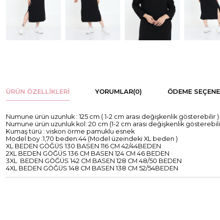
ÜRÜN ÖZELLIKLERI
YORUMLAR
(0)
ÖDEME SEÇENE
Numune ürün uzunluk : 125 cm ( 1-2 cm arası değişkenlik gösterebilir )
Numune ürün uzunluk kol: 20 cm (1-2 cm arası değişkenlik gösterebilir
Kumaş türü : viskon örme pamuklu esnek
Model boy :1,70 beden:44 (Model üzeindeki XL beden )
XL BEDEN GÖĞÜS 130 BASEN 116 CM 42/44BEDEN
2XL BEDEN GÖĞÜS 136 CM BASEN 124 CM 46 BEDEN
3XL BEDEN GÖĞÜS 142 CM BASEN 128 CM 48/50 BEDEN
4XL BEDEN GÖĞÜS 148 CM BASEN 138 CM 52/54BEDEN